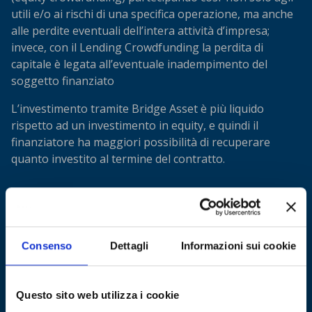
utili e/o ai rischi di una specifica operazione, ma anche
alle perdite eventuali dell’intera attività d’impresa;
invece, con il Lending Crowdfunding la perdita di
capitale è legata all’eventuale inadempimento del
soggetto finanziato
L’investimento tramite Bridge Asset è più liquido
rispetto ad un investimento in equity, e quindi il
finanziatore ha maggiori possibilità di recuperare
quanto investito al termine del contratto.
REGISTRATI GRATUITAMENTE E
DELIBERA CONSOB N. 24041 DEL
CREA IL TUO PROFILO
16/06/2026
Consenso
Dettagli
Informazioni sui cookie
SCEGLI LE OPPORTUNITÀ SULLE
Si informano i gentili utenti e investitori che, con
Delibera
Consob n. 24041 del 16 giugno 2026
, disponibile sul sito
QUALI INVESTIRE
Questo sito web utilizza i cookie
dell'Autorità di Vigilanza, è stata disposta in via cautelare la
sospensione di
Bridge Real Estate S.r.l.
, per un periodo di un